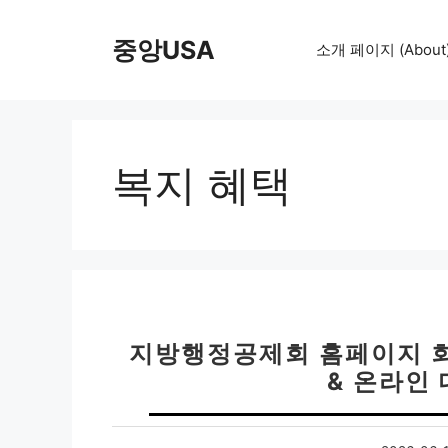
컨
텐
중앙USA
소개 페이지 (About
츠
로
건
너
뛰
복지 혜택
기
지방행정공제회 홈페이지 회
& 온라인