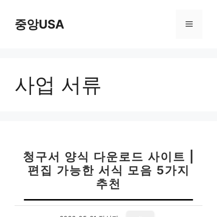
컨
텐
중앙USA
메
츠
로
뉴
건
너
사업 서류
뛰
기
청구서 양식 다운로드 사이트 |
편집 가능한 서식 모음 5가지
추천