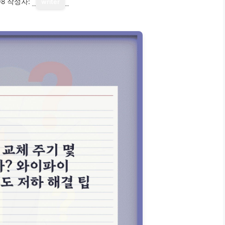
08
작성자:
writer