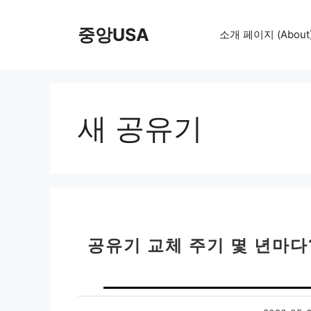
컨
텐
중앙USA
소개 페이지 (About
츠
로
건
너
뛰
새 공유기
기
공유기 교체 주기 몇 년마다