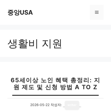
컨
텐
중앙USA
메
츠
로
뉴
건
너
생활비 지원
뛰
기
65세이상 노인 혜택 총정리: 지
원 제도 및 신청 방법 A TO Z
2026-05-22
작성자:
writer