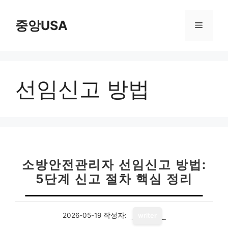
컨
텐
중앙USA
메
츠
로
뉴
건
너
선임신고 방법
뛰
기
소방안전관리자 선임신고 방법:
5단계 신고 절차 핵심 정리
2026-05-19
작성자:
writer