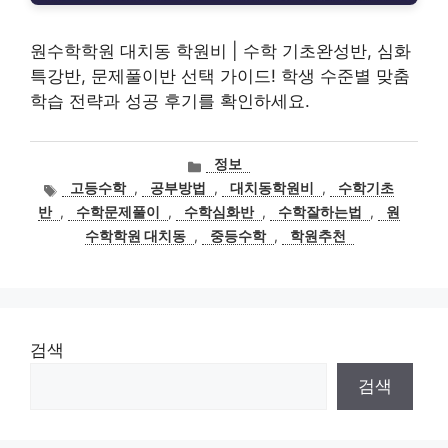
원수학학원 대치동 학원비 | 수학 기초완성반, 심화
특강반, 문제풀이반 선택 가이드! 학생 수준별 맞춤
학습 전략과 성공 후기를 확인하세요.
카
정보
테
태
고등수학
,
공부방법
,
대치동학원비
,
수학기초
고
그
반
,
수학문제풀이
,
수학심화반
,
수학잘하는법
,
원
리
수학학원 대치동
,
중등수학
,
학원추천
검색
검색