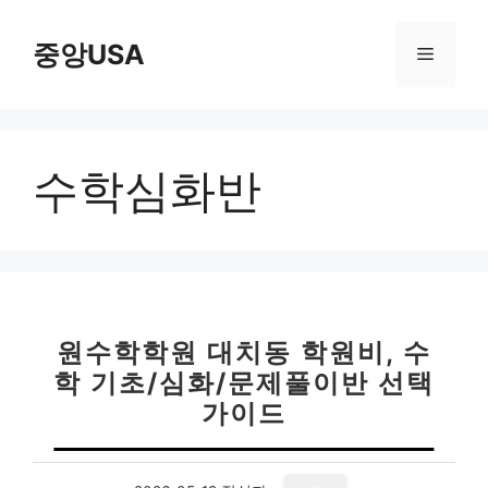
컨
텐
중앙USA
메
츠
로
뉴
건
너
수학심화반
뛰
기
원수학학원 대치동 학원비, 수
학 기초/심화/문제풀이반 선택
가이드