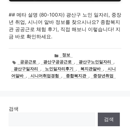
## 메타 설명 (80-100자) 광산구 노인 일자리, 중장
년 취업, 시니어 알바 정보를 찾으시나요? 종합복지
관 공공근로 체험 후기, 직접 해보니 이렇습니다! 지
금 바로 확인하세요.
카
정보
테
태
공공근로
,
광산구공공근로
,
광산구노인일자리
,
고
그
광산구일자리
,
노인일자리후기
,
복지관알바
,
시니
리
어알바
,
시니어취업경험
,
종합복지관
,
중장년취업
검색
검색