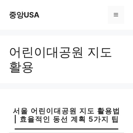
컨
텐
중앙USA
메
츠
로
뉴
건
너
어린이대공원 지도
뛰
기
활용
서울 어린이대공원 지도 활용법
| 효율적인 동선 계획 5가지 팁