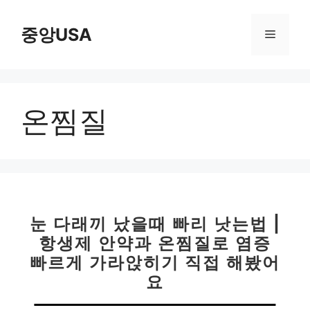
컨
텐
중앙USA
메
츠
로
뉴
건
너
온찜질
뛰
기
눈 다래끼 났을때 빠리 낫는법 |
항생제 안약과 온찜질로 염증
빠르게 가라앉히기 직접 해봤어
요