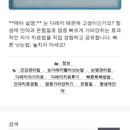
**메타 설명:** 눈 다래끼 때문에 고생이신가요? 항
생제 안약과 온찜질로 염증 빠르게 가라앉히는 효과
적인 자가 치료법을 직접 경험하고 공유합니다. 빠
른 낫는법, 놓치지 마세요!
카
정보
테
태
건강관리팁
,
눈다래끼빨리낫는법
,
눈병관리법
,
고
그
다래끼자가치료
,
다래끼치료후기
,
빠른회복방법
,
리
안과치료경험
,
염증가라앉히기
,
온찜질
,
항생제안
약
검색