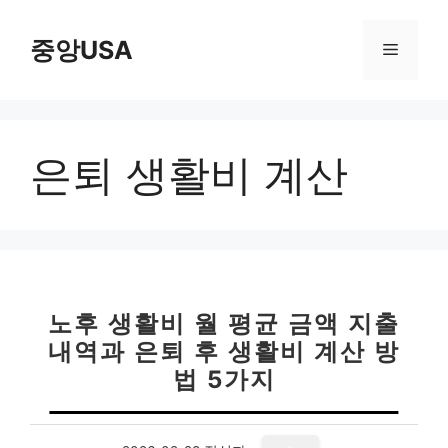
컨
텐
중앙USA
메
츠
로
뉴
건
너
은퇴 생활비 계산
뛰
기
노후 생활비 월 평균 금액 지출
내역과 은퇴 후 생활비 계산 방
법 5가지