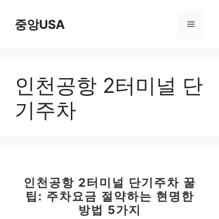
컨
텐
중앙USA
메
츠
로
뉴
건
너
인천공항 2터미널 단
뛰
기
기주차
인천공항 2터미널 단기주차 꿀
팁: 주차요금 절약하는 현명한
방법 5가지