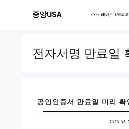
컨
텐
중앙USA
소개 페이지 (About
츠
로
건
너
뛰
전자서명 만료일 
기
공인인증서 만료일 미리 확
2026-05-