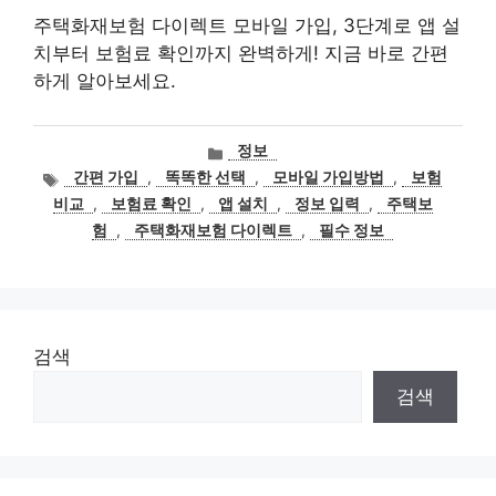
주택화재보험 다이렉트 모바일 가입, 3단계로 앱 설
치부터 보험료 확인까지 완벽하게! 지금 바로 간편
하게 알아보세요.
카
정보
테
태
간편 가입
,
똑똑한 선택
,
모바일 가입방법
,
보험
고
그
비교
,
보험료 확인
,
앱 설치
,
정보 입력
,
주택보
리
험
,
주택화재보험 다이렉트
,
필수 정보
검색
검색