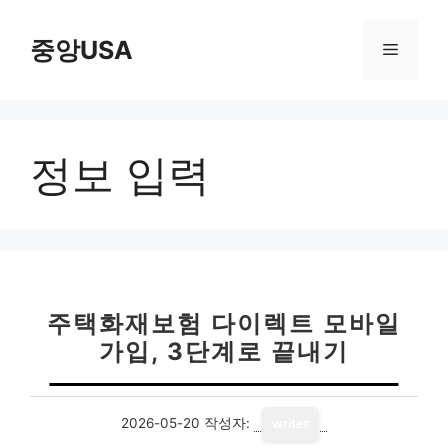
컨
텐
중앙USA
메
츠
로
뉴
건
너
정보 입력
뛰
기
주택화재보험 다이렉트 모바일
가입, 3단계로 끝내기
2026-05-20
작성자:
writer