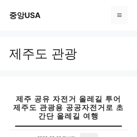
컨
텐
중앙USA
메
츠
로
뉴
건
너
제주도 관광
뛰
기
제주 공유 자전거 올레길 투어
제주도 관광용 공공자전거로 초
간단 올레길 여행