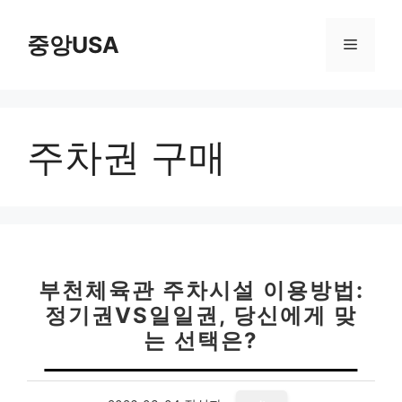
컨
텐
중앙USA
메
츠
로
뉴
건
너
주차권 구매
뛰
기
부천체육관 주차시설 이용방법:
정기권VS일일권, 당신에게 맞
는 선택은?