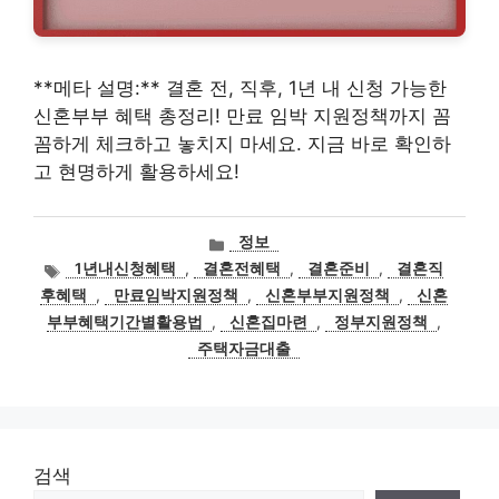
**메타 설명:** 결혼 전, 직후, 1년 내 신청 가능한
신혼부부 혜택 총정리! 만료 임박 지원정책까지 꼼
꼼하게 체크하고 놓치지 마세요. 지금 바로 확인하
고 현명하게 활용하세요!
카
정보
테
태
1년내신청혜택
,
결혼전혜택
,
결혼준비
,
결혼직
고
그
후혜택
,
만료임박지원정책
,
신혼부부지원정책
,
신혼
리
부부혜택기간별활용법
,
신혼집마련
,
정부지원정책
,
주택자금대출
검색