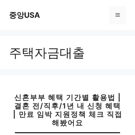
컨
텐
중앙USA
메
츠
로
뉴
건
너
주택자금대출
뛰
기
신혼부부 혜택 기간별 활용법 |
결혼 전/직후/1년 내 신청 혜택
| 만료 임박 지원정책 체크 직접
해봤어요