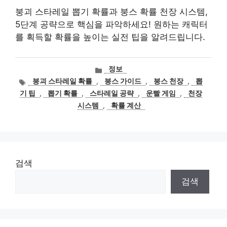
붕괴 스타레일 뽑기 확률과 붕스 확률 천장 시스템,
5단계 공략으로 핵심을 파악하세요! 원하는 캐릭터
를 획득할 확률을 높이는 실전 팁을 알려드립니다.
카
정보
테
태
붕괴 스타레일 확률
,
붕스 가이드
,
붕스 천장
,
뽑
고
그
기 팁
,
뽑기 확률
,
스타레일 공략
,
운빨 게임
,
천장
리
시스템
,
확률 계산
검색
검색