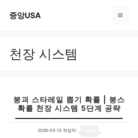
컨
텐
중앙USA
메
츠
로
뉴
건
너
천장 시스템
뛰
기
붕괴 스타레일 뽑기 확률 | 붕스
확률 천장 시스템 5단계 공략
2026-03-13
작성자:
writer