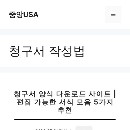
컨
텐
중앙USA
메
츠
로
뉴
건
너
청구서 작성법
뛰
기
청구서 양식 다운로드 사이트 |
편집 가능한 서식 모음 5가지
추천