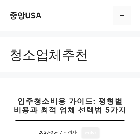
컨
텐
중앙USA
메
츠
로
뉴
건
너
청소업체추천
뛰
기
입주청소비용 가이드: 평형별
비용과 최적 업체 선택법 5가지
2026-05-17
작성자:
writer