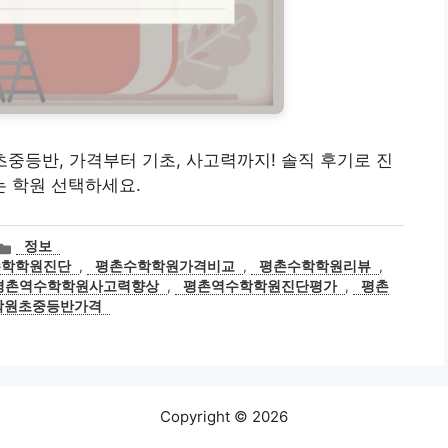
원 초중등반, 가격부터 기초, 사고력까지! 솔직 후기로 진
 학원 선택하세요.
카
정보
테
수학학원진단
,
평촌수학학원가격비교
,
평촌수학학원리뷰
,
고
평촌역수학학원사고력향상
,
평촌역수학학원진단평가
,
평촌
리
학원초중등반가격
Copyright © 2026