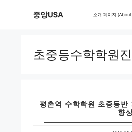
컨
텐
중앙USA
소개 페이지 (About
츠
로
건
너
뛰
초중등수학학원진
기
평촌역 수학학원 초중등반 
향상