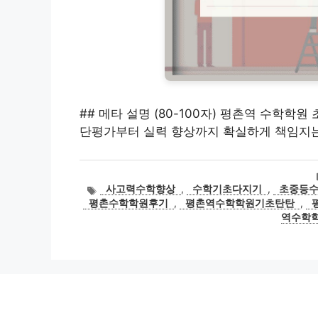
## 메타 설명 (80-100자) 평촌역 수학학
단평가부터 실력 향상까지 확실하게 책임지는
태
사고력수학향상
,
수학기초다지기
,
초중등
그
평촌수학학원후기
,
평촌역수학학원기초탄탄
,
역수학