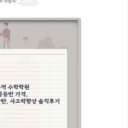
16
작성자:
writer