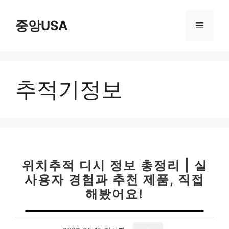
컨
텐
중앙USA
메
츠
로
뉴
건
너
추적기정보
뛰
기
위치추적 디시 정보 총정리 | 실
사용자 경험과 추천 제품, 직접
해봤어요!