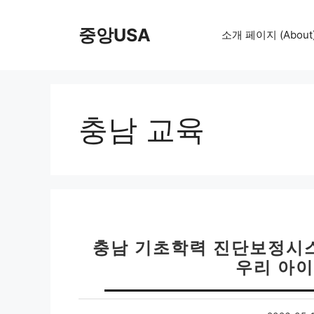
컨
텐
중앙USA
소개 페이지 (About
츠
로
건
너
뛰
충남 교육
기
충남 기초학력 진단보정시스
우리 아이