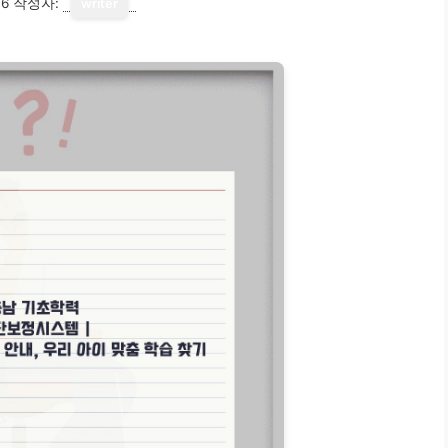
16
작성자:
writer