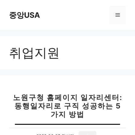
컨
텐
중앙USA
메
츠
로
뉴
건
너
취업지원
뛰
기
노원구청 홈페이지 일자리센터:
동행일자리로 구직 성공하는 5
가지 방법