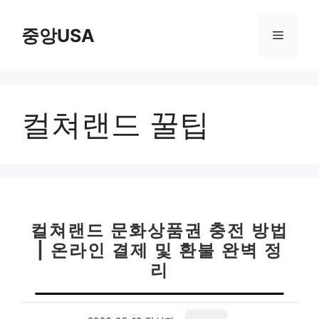
컨
텐
중앙USA
메
츠
로
뉴
건
너
컬쳐랜드 꿀팁
뛰
기
컬쳐랜드 문화상품권 충전 방법
| 온라인 결제 및 환불 완벽 정
리