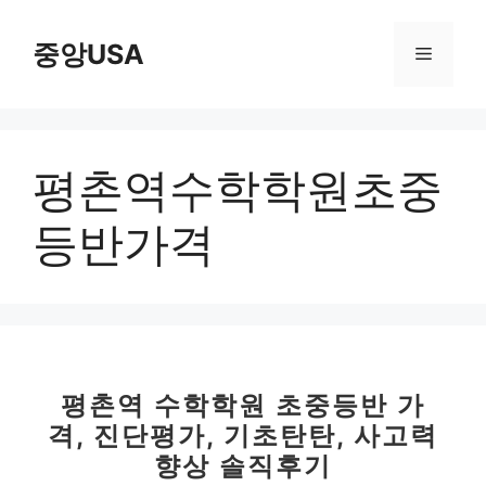
컨
텐
중앙USA
메
츠
로
뉴
건
너
평촌역수학학원초중
뛰
기
등반가격
평촌역 수학학원 초중등반 가
격, 진단평가, 기초탄탄, 사고력
향상 솔직후기