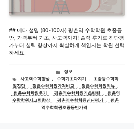
## 메타 설명 (80-100자) 평촌역 수학학원 초중등
반, 가격부터 기초, 사고력까지! 솔직 후기로 진단평
가부터 실력 향상까지 확실하게 책임지는 학원 선택
하세요.
카
정보
테
태
사고력수학향상
,
수학기초다지기
,
초중등수학학
고
그
원진단
,
평촌수학학원가격비교
,
평촌수학학원리뷰
,
리
평촌수학학원후기
,
평촌역수학학원기초탄탄
,
평촌역
수학학원사고력향상
,
평촌역수학학원진단평가
,
평촌
역수학학원초중등반가격