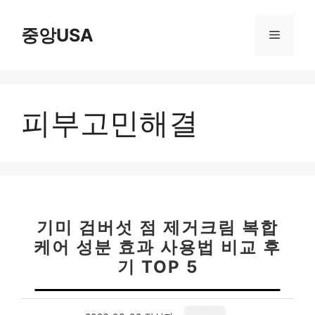
컨
텐
중앙USA
메
츠
로
뉴
건
너
피부고민해결
뛰
기
기미 검버섯 점 제거크림 복합
케어 성분 효과 사용법 비교 후
기 TOP 5