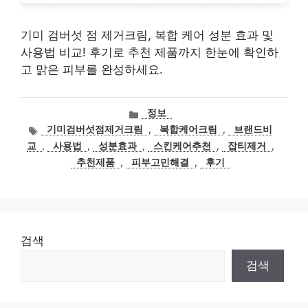
기미 검버섯 점 제거크림, 복합 케어 성분 효과 및
사용법 비교! 후기로 추천 제품까지 한눈에 확인하
고 맑은 피부를 완성하세요.
카
정보
테
태
기미검버섯점제거크림
,
복합케어크림
,
브랜드비
고
그
교
,
사용법
,
성분효과
,
스킨케어추천
,
잡티제거
,
리
추천제품
,
피부고민해결
,
후기
검색
검색