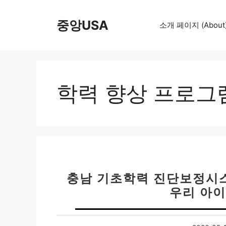
컨
텐
중앙USA
소개 페이지 (About
츠
로
건
너
뛰
학력 향상 프로그
기
충남 기초학력 진단보정시스
우리 아이