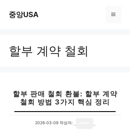
컨
텐
중앙USA
메
츠
로
뉴
건
너
할부 계약 철회
뛰
기
할부 판매 철회 환불: 할부 계약
철회 방법 3가지 핵심 정리
2026-03-09
작성자:
writer