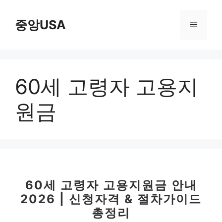
컨
텐
중앙USA
메
츠
로
뉴
건
너
60세 고령자 고용지
뛰
기
원금
60세 고령자 고용지원금 안내
2026 | 신청자격 & 절차가이드
총정리