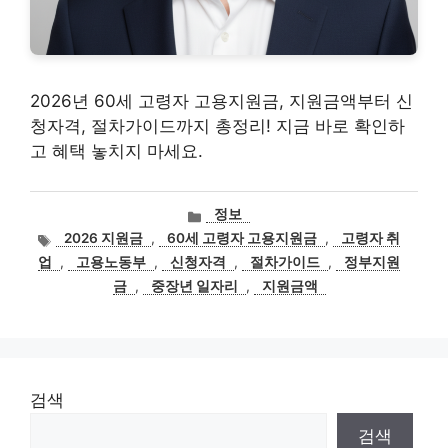
2026년 60세 고령자 고용지원금, 지원금액부터 신
청자격, 절차가이드까지 총정리! 지금 바로 확인하
고 혜택 놓치지 마세요.
카
정보
테
태
2026 지원금
,
60세 고령자 고용지원금
,
고령자 취
고
그
업
,
고용노동부
,
신청자격
,
절차가이드
,
정부지원
리
금
,
중장년 일자리
,
지원금액
검색
검색