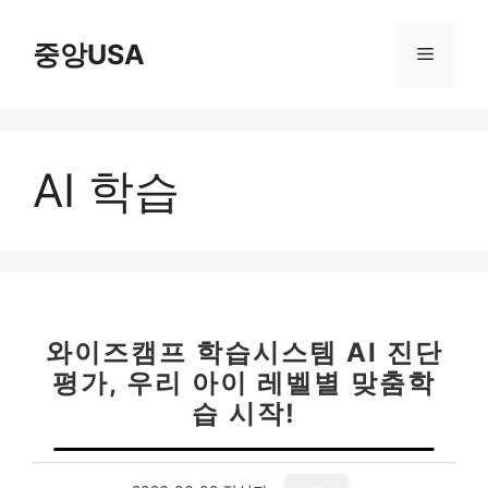
컨
텐
중앙USA
메
츠
로
뉴
건
너
AI 학습
뛰
기
와이즈캠프 학습시스템 AI 진단
평가, 우리 아이 레벨별 맞춤학
습 시작!