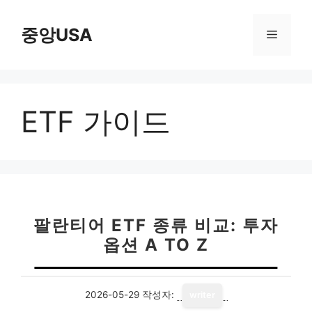
컨
텐
중앙USA
메
츠
로
뉴
건
너
ETF 가이드
뛰
기
팔란티어 ETF 종류 비교: 투자
옵션 A TO Z
2026-05-29
작성자:
writer