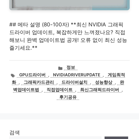
## 메타 설명 (80-100자) **최신 NVIDIA 그래픽
드라이버 업데이트, 복잡하게만 느껴졌나요? 직접
해보니 완벽 업데이트법 공개! 오류 없이 최신 성능
즐기세요.**
카
정보
테
태
GPU드라이버
,
NVIDIADRIVERUPDATE
,
게임최적
고
그
화
,
그래픽카드관리
,
드라이버설치
,
성능향상
,
완
리
벽업데이트법
,
직접업데이트
,
최신그래픽드라이버
,
후기공유
검색